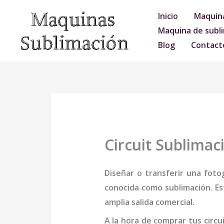
Ir
Inicio
Maquina
al
Maquina de subli
contenido
Blog
Contact
Circuit Sublimac
Diseñar o transferir una foto
conocida como sublimación. Es
amplia salida comercial.
A la hora de comprar tus
circu