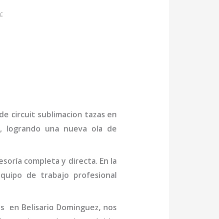
n
:
 de
circuit sublimacion tazas
en
n, logrando una nueva ola de
oría completa y directa. En la
uipo de trabajo profesional
as
en Belisario Dominguez
, nos