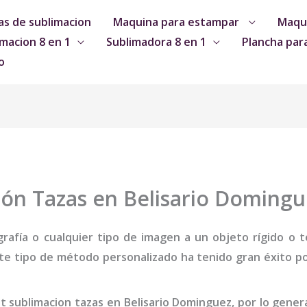
s de sublimacion
Maquina para estampar
Maqui
macion 8 en 1
Sublimadora 8 en 1
Plancha par
o
ión Tazas en Belisario Domingu
grafía o cualquier tipo de imagen a un objeto rígido o te
te tipo de método personalizado ha tenido gran éxito por
it sublimacion tazas
en Belisario Dominguez
,
por lo gener