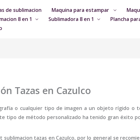
s de sublimacion
Maquina para estampar
Maqui
macion 8 en 1
Sublimadora 8 en 1
Plancha par
o
ión Tazas en Cazulco
grafía o cualquier tipo de imagen a un objeto rígido o te
te tipo de método personalizado ha tenido gran éxito por
it sublimacion tazas
en Cazulco
,
por lo general se recomi