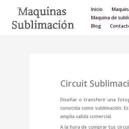
Ir
Inicio
Maquina
al
Maquina de subli
contenido
Blog
Contact
Circuit Sublimac
Diseñar o transferir una foto
conocida como sublimación. Es
amplia salida comercial.
A la hora de comprar tus
circu