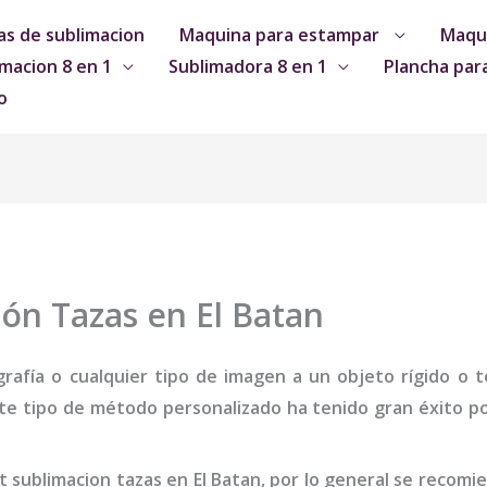
s de sublimacion
Maquina para estampar
Maqui
macion 8 en 1
Sublimadora 8 en 1
Plancha par
o
ión Tazas en El Batan
grafía o cualquier tipo de imagen a un objeto rígido o te
te tipo de método personalizado ha tenido gran éxito por
it sublimacion tazas
en El Batan
,
por lo general se recomi