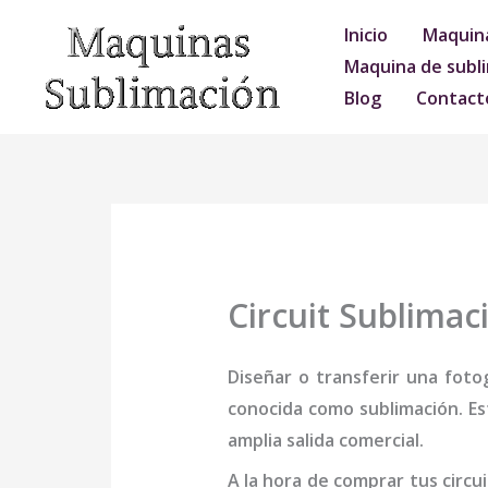
Ir
Inicio
Maquina
al
Maquina de subli
contenido
Blog
Contact
Circuit Sublimac
Diseñar o transferir una foto
conocida como sublimación. Es
amplia salida comercial.
A la hora de comprar tus
circu