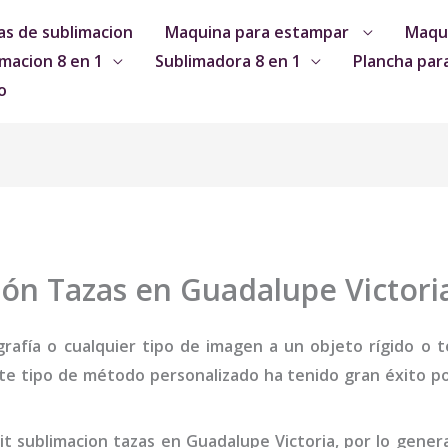
s de sublimacion
Maquina para estampar
Maqui
macion 8 en 1
Sublimadora 8 en 1
Plancha par
o
ión Tazas en Guadalupe Victori
grafía o cualquier tipo de imagen a un objeto rígido o te
te tipo de método personalizado ha tenido gran éxito por
uit sublimacion tazas
en Guadalupe Victoria
,
por lo gener