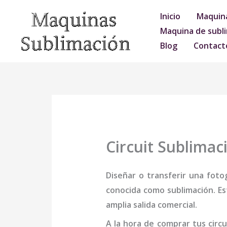
Ir
Inicio
Maquina
al
Maquina de subli
contenido
Blog
Contact
Circuit Sublimac
Diseñar o transferir una foto
conocida como sublimación. Es
amplia salida comercial.
A la hora de comprar tus
circ