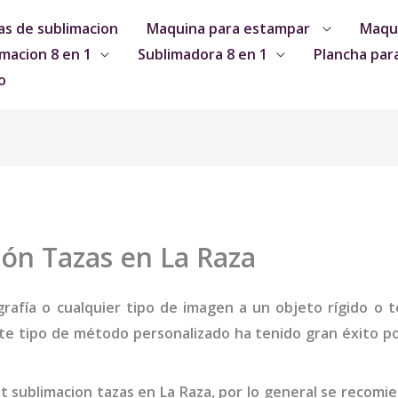
s de sublimacion
Maquina para estampar
Maqui
macion 8 en 1
Sublimadora 8 en 1
Plancha par
o
ión Tazas en La Raza
grafía o cualquier tipo de imagen a un objeto rígido o te
te tipo de método personalizado ha tenido gran éxito por
it sublimacion tazas
en La Raza
,
por lo general se recomi