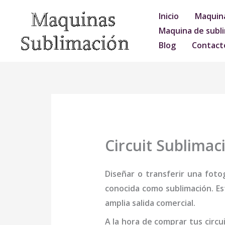
Ir
Inicio
Maquina
al
Maquina de subli
contenido
Blog
Contact
Circuit Sublimac
Diseñar o transferir una foto
conocida como sublimación. Es
amplia salida comercial.
A la hora de comprar tus
circu