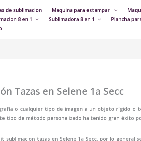
s de sublimacion
Maquina para estampar
Maqui
macion 8 en 1
Sublimadora 8 en 1
Plancha par
o
ión Tazas en Selene 1a Secc
grafía o cualquier tipo de imagen a un objeto rígido o te
te tipo de método personalizado ha tenido gran éxito por
uit sublimacion tazas
en Selene 1a Secc
,
por lo general 