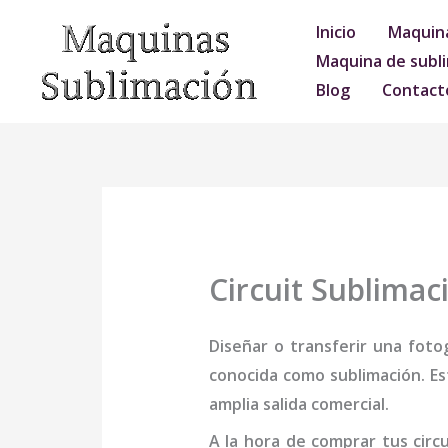
Ir
Inicio
Maquina
al
Maquina de subli
contenido
Blog
Contact
Circuit Sublimac
Diseñar o transferir una foto
conocida como sublimación. Es
amplia salida comercial.
A la hora de comprar tus
circ