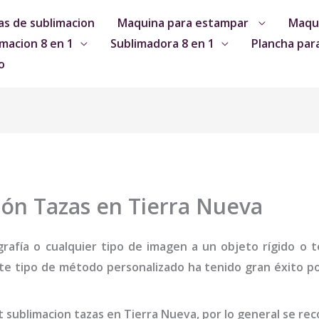
s de sublimacion
Maquina para estampar
Maqui
macion 8 en 1
Sublimadora 8 en 1
Plancha par
o
ión Tazas en Tierra Nueva
grafía o cualquier tipo de imagen a un objeto rígido o te
te tipo de método personalizado ha tenido gran éxito por
it sublimacion tazas
en Tierra Nueva
,
por lo general se re