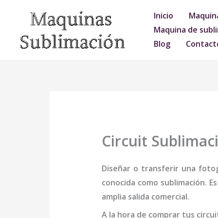
Ir
Inicio
Maquina
al
Maquina de subli
contenido
Blog
Contact
Circuit Sublimac
Diseñar o transferir una foto
conocida como sublimación. Es
amplia salida comercial.
A la hora de comprar tus
circu