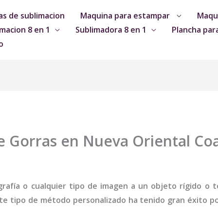
s de sublimacion
Maquina para estampar
Maqui
macion 8 en 1
Sublimadora 8 en 1
Plancha par
o
 Gorras en Nueva Oriental Co
grafía o cualquier tipo de imagen a un objeto rígido o te
te tipo de método personalizado ha tenido gran éxito por