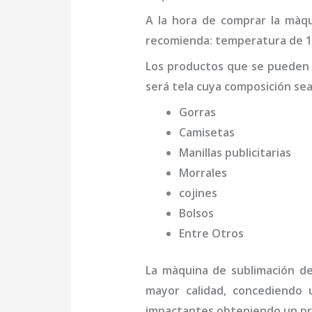
A la hora de comprar la
màqu
recomienda: temperatura de 180
Los productos que se pueden
será tela cuya composición se
Gorras
Camisetas
Manillas publicitarias
Morrales
cojines
Bolsos
Entre Otros
La
màquina de sublimación de
mayor calidad, concediendo u
impactantes obteniendo un pr