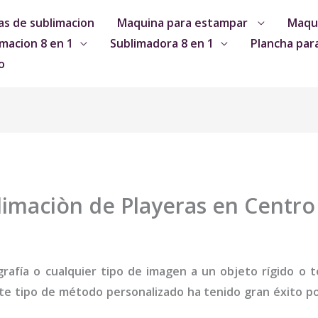
s de sublimacion
Maquina para estampar
Maqui
macion 8 en 1
Sublimadora 8 en 1
Plancha par
o
imaciòn de Playeras en Centro 
grafía o cualquier tipo de imagen a un objeto rígido o te
te tipo de método personalizado ha tenido gran éxito por