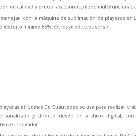
ión de calidad a precio, accesorios, modo multifuncional, 
 manejar con la
màquina de sublimación de playeras
en 
liéster o mínimo 65%. Otros productos serían:
playeras
en Lomas De Cuautepec
se usa para realizar tra
rsonalizado y directo desde un archivo digital, con
ivo e innovador.
de la
màquina de sublimación de playeras
en Lomas De Cu