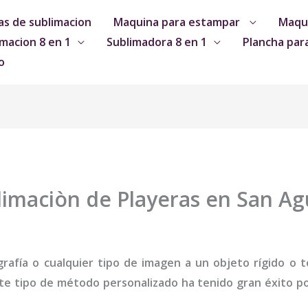
s de sublimacion
Maquina para estampar
Maqui
macion 8 en 1
Sublimadora 8 en 1
Plancha par
o
imaciòn de Playeras en San Agu
grafía o cualquier tipo de imagen a un objeto rígido o te
te tipo de método personalizado ha tenido gran éxito por