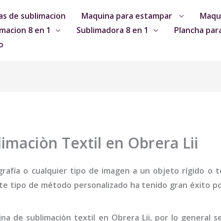
s de sublimacion
Maquina para estampar
Maqui
macion 8 en 1
Sublimadora 8 en 1
Plancha par
o
maciòn Textil en Obrera Lii
grafía o cualquier tipo de imagen a un objeto rígido o te
te tipo de método personalizado ha tenido gran éxito por
na de sublimaciòn textil
en Obrera Lii
,
por lo general 