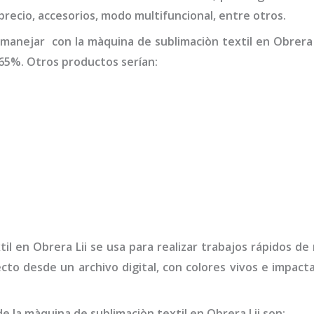
 precio, accesorios, modo multifuncional, entre otros.
 manejar con la
màquina de sublimaciòn textil
en Obrera 
65%. Otros productos serían:
til
en Obrera Lii
se usa para realizar trabajos rápidos d
ecto desde un archivo digital, con colores vivos e impa
de la
màquina de sublimaciòn textil
en Obrera Lii
son
: