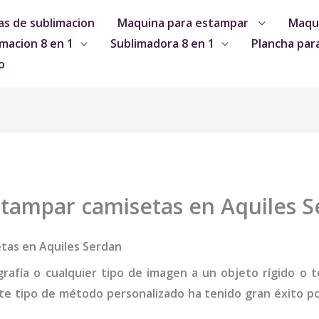
s de sublimacion
Maquina para estampar
Maqui
macion 8 en 1
Sublimadora 8 en 1
Plancha par
o
tampar camisetas en Aquiles 
tas en Aquiles Serdan
grafía o cualquier tipo de imagen a un objeto rígido o te
te tipo de método personalizado ha tenido gran éxito por