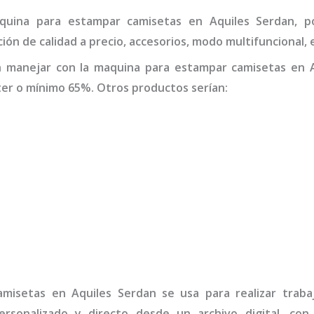
quina para estampar camisetas
en Aquiles Serdan
,
p
ión de calidad a precio, accesorios, modo multifuncional, 
n manejar con la
maquina para estampar camisetas
en A
er o mínimo 65%. Otros productos serían:
amisetas
en Aquiles Serdan
se usa para realizar traba
rsonalizado y directo desde un archivo digital, con