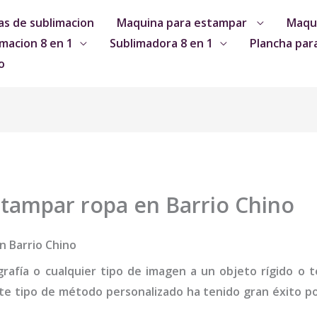
s de sublimacion
Maquina para estampar
Maqui
macion 8 en 1
Sublimadora 8 en 1
Plancha par
o
tampar ropa en Barrio Chino
n Barrio Chino
grafía o cualquier tipo de imagen a un objeto rígido o te
te tipo de método personalizado ha tenido gran éxito por