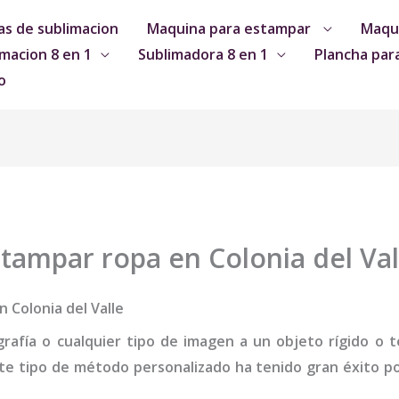
s de sublimacion
Maquina para estampar
Maqui
macion 8 en 1
Sublimadora 8 en 1
Plancha par
o
tampar ropa en Colonia del Val
 Colonia del Valle
grafía o cualquier tipo de imagen a un objeto rígido o te
te tipo de método personalizado ha tenido gran éxito por