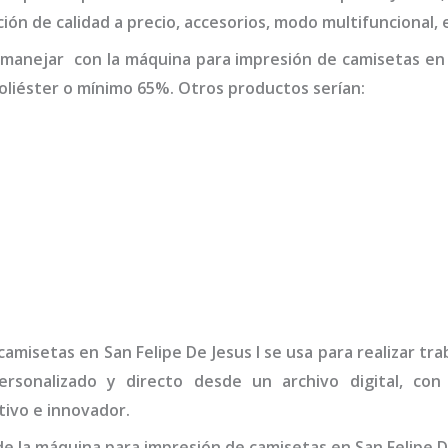
ión de calidad a precio, accesorios, modo multifuncional
 manejar con la
máquina
para impresión de camisetas
en
liéster o mínimo 65%. Otros productos serían:
camisetas
en San Felipe De Jesus I
se usa para realizar tr
rsonalizado y directo desde un archivo digital, con
ivo e innovador.
de la
máquina
para impresión de camisetas
en San Felipe D