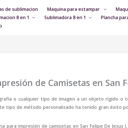
s de sublimacion
Maquina para estampar
Maqui
macion 8 en 1
Sublimadora 8 en 1
Plancha par
o
presión de Camisetas en San Fe
grafía o cualquier tipo de imagen a un objeto rígido o te
te tipo de método personalizado ha tenido gran éxito por
na
para impresión de camisetas
en San Felipe De Jesus I