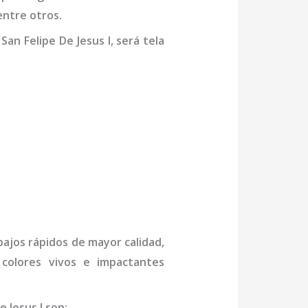
, entre otros.
 San Felipe De Jesus I,
será tela
abajos rápidos de mayor calidad,
 colores vivos e impactantes
e Jesus I
son
: