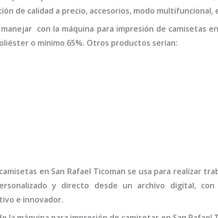
ión de calidad a precio, accesorios, modo multifuncional
 manejar con la
máquina
para impresión de camisetas
en
liéster o mínimo 65%. Otros productos serían:
 camisetas
en San Rafael Ticoman
se usa para realizar tra
rsonalizado y directo desde un archivo digital, con
ivo e innovador.
de la
máquina
para impresión de camisetas
en San Rafael 