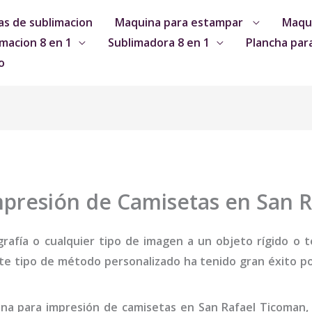
s de sublimacion
Maquina para estampar
Maqui
macion 8 en 1
Sublimadora 8 en 1
Plancha par
o
presión de Camisetas en San 
grafía o cualquier tipo de imagen a un objeto rígido o te
te tipo de método personalizado ha tenido gran éxito por
ina
para impresión de camisetas
en San Rafael Ticoman