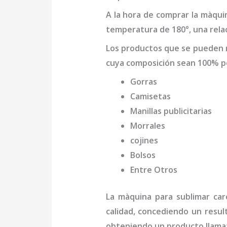
A la hora de comprar la
màquin
temperatura de 180°, una relac
Los productos que se pueden 
cuya composición sean 100% po
Gorras
Camisetas
Manillas publicitarias
Morrales
cojines
Bolsos
Entre Otros
La
màquina para sublimar car
calidad, concediendo un resul
obteniendo un producto llamat