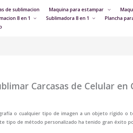
s de sublimacion
Maquina para estampar
Maqui
macion 8 en 1
Sublimadora 8 en 1
Plancha par
o
blimar Carcasas de Celular en 
grafía o cualquier tipo de imagen a un objeto rígido o te
te tipo de método personalizado ha tenido gran éxito por