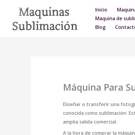
Ir
Inicio
Maquina
al
Maquina de subli
contenido
Blog
Contact
Máquina Para Su
Diseñar o transferir una fotogr
conocida como sublimación. Est
amplia salida comercial.
A la hora de comprar la
máquina