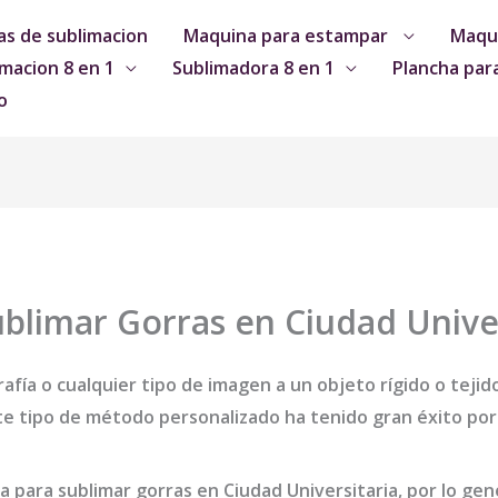
s de sublimacion
Maquina para estampar
Maqui
macion 8 en 1
Sublimadora 8 en 1
Plancha par
o
blimar Gorras en Ciudad Univer
afía o cualquier tipo de imagen a un objeto rígido o tejid
e tipo de método personalizado ha tenido gran éxito por 
 para sublimar gorras en Ciudad Universitaria
, por lo ge