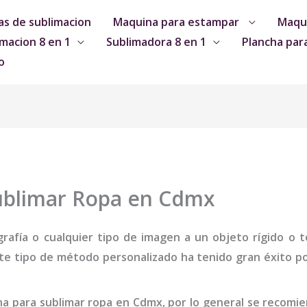
s de sublimacion
Maquina para estampar
Maqui
macion 8 en 1
Sublimadora 8 en 1
Plancha par
o
ublimar Ropa en Cdmx
grafía o cualquier tipo de imagen a un objeto rígido o te
te tipo de método personalizado ha tenido gran éxito por
na
para sublimar ropa
en Cdmx
,
por lo general se recomi