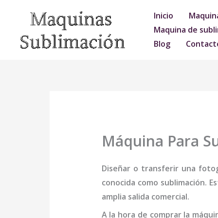
Ir
Inicio
Maquina
al
Maquina de subli
contenido
Blog
Contact
Máquina Para S
Diseñar o transferir una foto
conocida como sublimación. Es
amplia salida comercial.
A la hora de comprar la
máqui