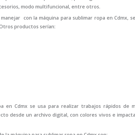
accesorios, modo multifuncional, entre otros.
 manejar con la
máquina
para sublimar ropa
en Cdmx,
s
Otros productos serían:
pa
en Cdmx
se usa para realizar trabajos rápidos de 
ecto desde un archivo digital, con colores vivos e impa
de la
máquina
para sublimar ropa
en Cdmx
son
: