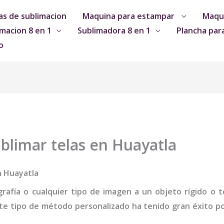
s de sublimacion
Maquina para estampar
Maqui
macion 8 en 1
Sublimadora 8 en 1
Plancha par
o
blimar telas en Huayatla
n Huayatla
grafía o cualquier tipo de imagen a un objeto rígido o te
te tipo de método personalizado ha tenido gran éxito por