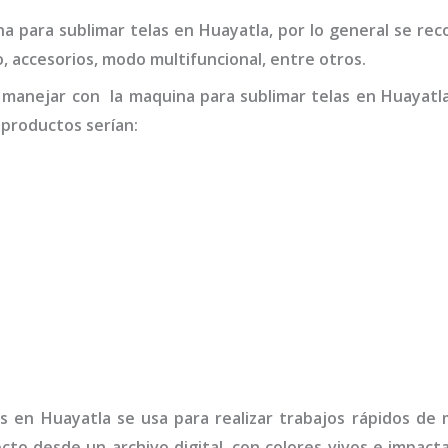
a para sublimar telas
en Huayatla
,
por lo general se re
o, accesorios, modo multifuncional, entre otros.
 manejar con la
maquina para sublimar telas
en Huayatl
 productos serían:
as
en Huayatla
se usa para realizar trabajos rápidos de
ecto desde un archivo digital, con colores vivos e impa