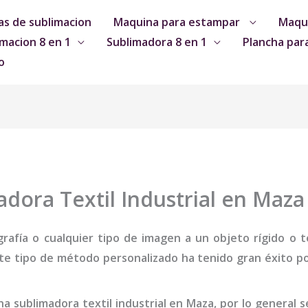
s de sublimacion
Maquina para estampar
Maqui
macion 8 en 1
Sublimadora 8 en 1
Plancha par
o
dora Textil Industrial en Maza
grafía o cualquier tipo de imagen a un objeto rígido o te
te tipo de método personalizado ha tenido gran éxito por
na
sublimadora textil industrial
en Maza
,
por lo general 