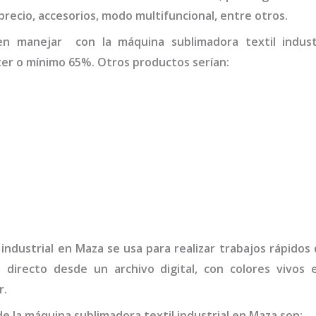
a precio, accesorios, modo multifuncional, entre otros.
den manejar con la
máquina
sublimadora textil indust
er o mínimo 65%. Otros productos serían:
industrial
en Maza
se usa para realizar trabajos rápidos
y directo desde un archivo digital, con colores vivos
r.
de la
máquina
sublimadora textil industrial
en Maza
son
: