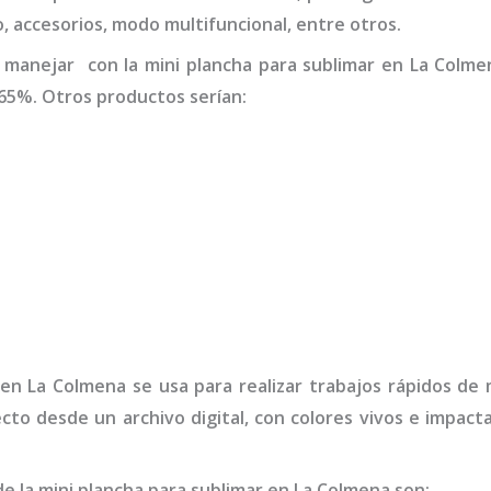
o, accesorios, modo multifuncional, entre otros.
 manejar con la
mini
plancha para sublimar
en La Colme
65%. Otros productos serían:
en La Colmena
se usa para realizar trabajos rápidos de
ecto desde un archivo digital, con colores vivos e impa
de la
mini
plancha para sublimar
en La Colmena
son
: