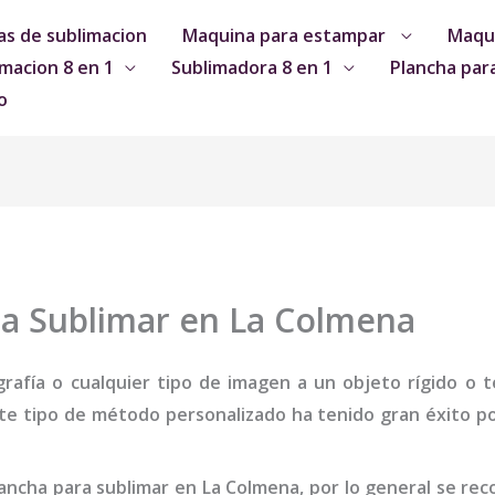
s de sublimacion
Maquina para estampar
Maqui
macion 8 en 1
Sublimadora 8 en 1
Plancha par
o
ra Sublimar en La Colmena
grafía o cualquier tipo de imagen a un objeto rígido o te
te tipo de método personalizado ha tenido gran éxito por
ancha para sublimar
en La Colmena
,
por lo general se re