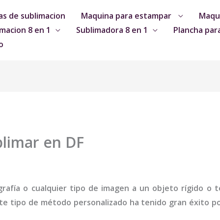
s de sublimacion
Maquina para estampar
Maqui
macion 8 en 1
Sublimadora 8 en 1
Plancha par
o
blimar en DF
grafía o cualquier tipo de imagen a un objeto rígido o te
te tipo de método personalizado ha tenido gran éxito por