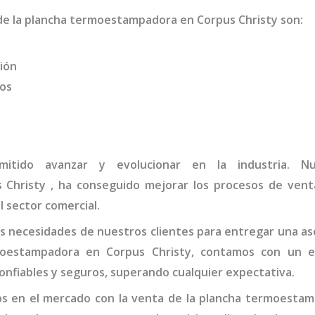
de la
plancha termo
estampadora
en Corpus Christy
son
:
ión
dos
mitido avanzar y evolucionar en la industria.
 Christy
, ha conseguido mejorar los procesos de venta
l sector comercial.
 necesidades de nuestros clientes para entregar una ase
o
estampadora
en Corpus Christy,
contamos con un eq
onfiables y seguros, superando cualquier expectativa.
s en el mercado con la venta de la
plancha termo
estam