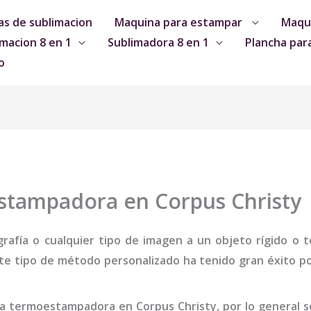
s de sublimacion
Maquina para estampar
Maqui
macion 8 en 1
Sublimadora 8 en 1
Plancha par
o
stampadora en Corpus Christy
grafía o cualquier tipo de imagen a un objeto rígido o te
te tipo de método personalizado ha tenido gran éxito por
ha termo
estampadora
en Corpus Christy
,
por lo general 