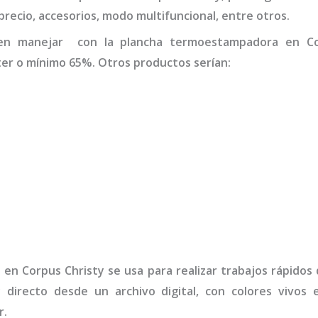
 precio, accesorios, modo multifuncional, entre otros.
den manejar con la
plancha termo
estampadora
en Co
er o mínimo 65%. Otros productos serían:
a
en Corpus Christy
se usa para realizar trabajos rápidos
y directo desde un archivo digital, con colores vivos
r.