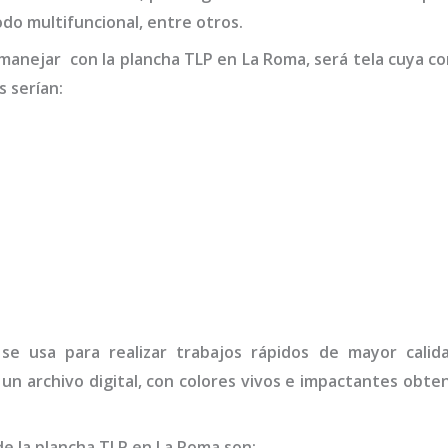
odo multifuncional, entre otros.
 manejar con la
plancha
TLP
en La Roma,
será tela cuya c
s serían:
se usa para realizar trabajos rápidos de mayor calid
 un archivo digital, con colores vivos e impactantes obte
de la
plancha
TLP
en La Roma
son
: