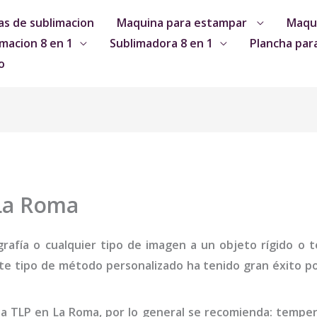
s de sublimacion
Maquina para estampar
Maqui
macion 8 en 1
Sublimadora 8 en 1
Plancha par
o
La Roma
grafía o cualquier tipo de imagen a un objeto rígido o te
te tipo de método personalizado ha tenido gran éxito por
ha
TLP
en La Roma
,
por lo general se recomienda: temper