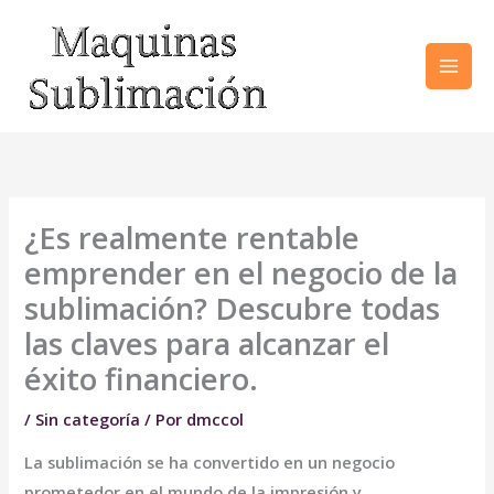
Ir
al
contenido
¿Es realmente rentable
emprender en el negocio de la
sublimación? Descubre todas
las claves para alcanzar el
éxito financiero.
/
Sin categoría
/ Por
dmccol
La sublimación se ha convertido en un negocio
prometedor en el mundo de la impresión y