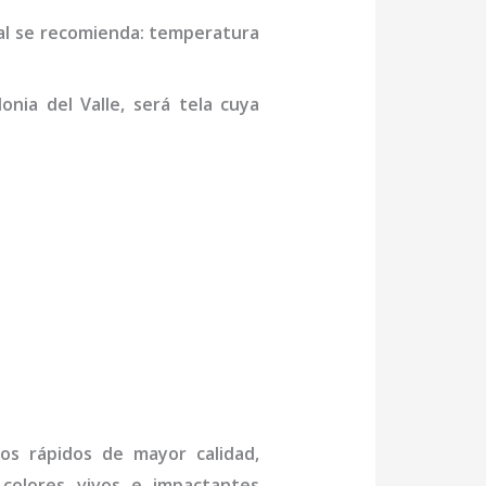
al se recomienda: temperatura
onia del Valle,
será tela cuya
jos rápidos de mayor calidad,
 colores vivos e impactantes