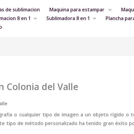
s de sublimacion
Maquina para estampar
Maqui
macion 8 en 1
Sublimadora 8 en 1
Plancha par
o
 Colonia del Valle
alle
grafía o cualquier tipo de imagen a un objeto rígido o te
te tipo de método personalizado ha tenido gran éxito por