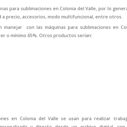
inas para
sublimaciones
en Colonia del Valle
,
por lo gener
d a precio, accesorios, modo multifuncional, entre otros.
n manejar con las máquinas para
sublimaciones
en Col
er o mínimo 65%. Otros productos serían:
ones
en Colonia del Valle
se usan para realizar traba
rsonalizado y directo desde un archivo digital, con