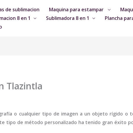
s de sublimacion
Maquina para estampar
Maqui
macion 8 en 1
Sublimadora 8 en 1
Plancha par
o
 Tlazintla
grafía o cualquier tipo de imagen a un objeto rígido o te
te tipo de método personalizado ha tenido gran éxito por