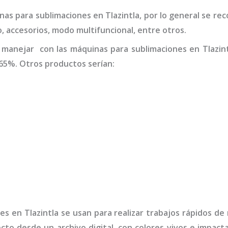
inas para
sublimaciones
en Tlazintla
,
por lo general se re
o, accesorios, modo multifuncional, entre otros.
 manejar con las máquinas para
sublimaciones
en Tlazin
65%. Otros productos serían:
nes
en Tlazintla
se usan para realizar trabajos rápidos de
ecto desde un archivo digital, con colores vivos e impa