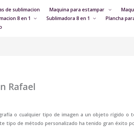
s de sublimacion
Maquina para estampar
Maqui
macion 8 en 1
Sublimadora 8 en 1
Plancha par
o
n Rafael
grafía o cualquier tipo de imagen a un objeto rígido o te
te tipo de método personalizado ha tenido gran éxito por