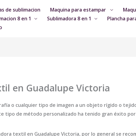
s de sublimacion
Maquina para estampar
Maqui
macion 8 en 1
Sublimadora 8 en 1
Plancha par
o
til en Guadalupe Victoria
afía o cualquier tipo de imagen a un objeto rígido o tejid
e tipo de método personalizado ha tenido gran éxito por 
dora textil en Guadalupe Victoria
, por lo general se rec