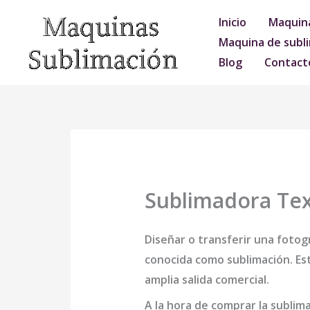
Ir
Inicio
Maquina
al
Maquina de subli
contenido
Blog
Contact
Sublimadora Tex
Diseñar o transferir una fotogr
conocida como sublimación. Est
amplia salida comercial.
A la hora de comprar la
sublima