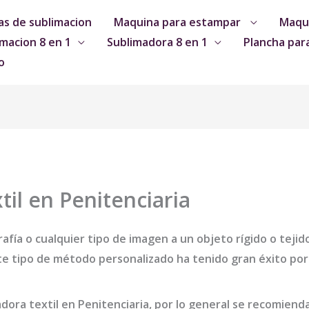
s de sublimacion
Maquina para estampar
Maqui
macion 8 en 1
Sublimadora 8 en 1
Plancha par
o
il en Penitenciaria
afía o cualquier tipo de imagen a un objeto rígido o tejid
e tipo de método personalizado ha tenido gran éxito por 
dora textil en Penitenciaria
, por lo general se recomiend