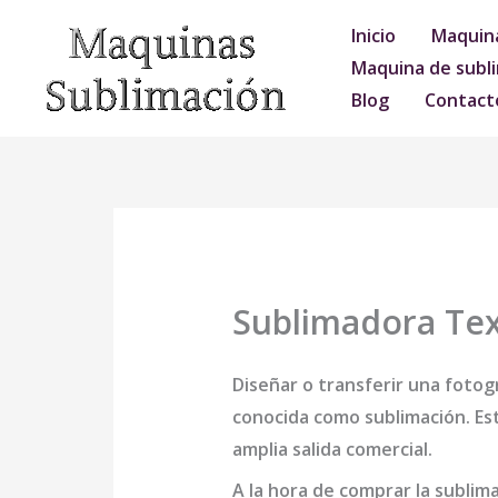
Ir
Inicio
Maquina
al
Maquina de subli
contenido
Blog
Contact
Sublimadora Text
Diseñar o transferir una fotogr
conocida como sublimación. Est
amplia salida comercial.
A la hora de comprar la
sublima